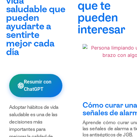
vida
que te
saludable que
pueden
pueden
ayudarte a
interesar
sentirte
mejor cada
día
Resumir con
ChatGPT
Cómo curar una 
Adoptar
hábitos de vida
señales de alar
saludable
es una de las
decisiones más
Aprende cómo curar una h
las señales de alarma a t
importantes para
los antisépticos de JGB.
mejorar la calidad de