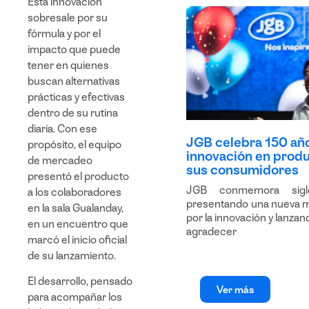
Esta innovación
sobresale por su
fórmula
y por el
impacto
que puede
tener en quienes
buscan
alternativas
prácticas y efectivas
dentro de su rutina
diaria. Con ese
JGB celebra 150 añ
propósito, el equipo
innovación en produ
de mercadeo
sus consumidores
presentó el producto
JGB conmemora sigl
a los colaboradores
presentando una nueva m
en la sala
Gualanday
,
por la innovación y lanz
en un encuentro que
agradecer
marcó el
inicio oficial
de su lanzamiento
.
El desarrollo, pensado
Ver más
para acompañar los