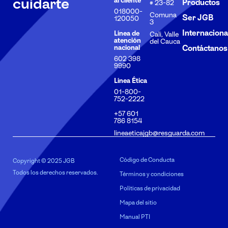
cuidarte
Productos
# 23-82
018000-
Comuna
Ser JGB
120050
3
Internaciona
Línea de
Cali, Valle
atención
del Cauca
nacional
Contáctanos
602 398
9990
Línea Ética
01-800-
752-2222
+57 601
786 8154
lineaeticajgb@resguarda.com
Código de Conducta
Copyright © 2025 JGB
Todos los derechos reservados.
Términos y condiciones
Políticas de privacidad
Mapa del sitio
Manual PTI