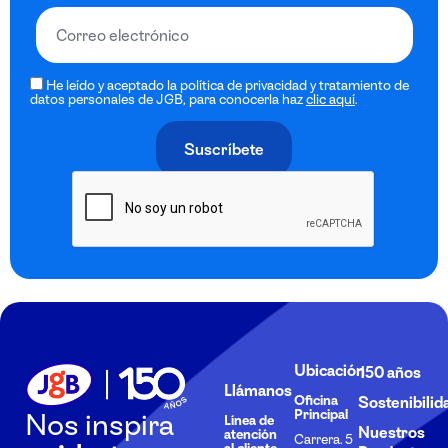
He leído y aceptado la política de privacidad y tratamiento de
datos personales de JGB, para conocerla haz
clic aquí
.
Ubicación
150 años
Llámanos
Oficina
Sostenibilid
Principal
Nos inspira
Línea de
Nuestros
atención
Carrera. 5
al cliente