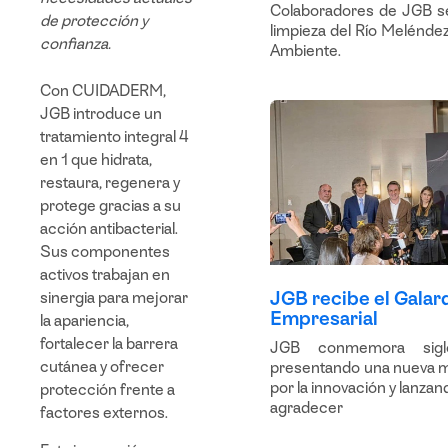
Colaboradores de JGB se
de protección y
limpieza del Río Meléndez
confianza.
Ambiente.
Con
CUIDADERM
,
JGB introduce un
tratamiento integral
4
en 1
que
hidrata
,
restaura, regenera y
protege
gracias a su
acción
antibacterial
.
Sus componentes
activos trabajan en
JGB recibe el Galar
sinergia par
a
mejorar
Empresarial
la apariencia,
fortalecer la barrera
JGB conmemora sigl
cutánea y ofrecer
presentando una nueva m
por la innovación y lanz
protección frente a
agradecer
factores externos
.