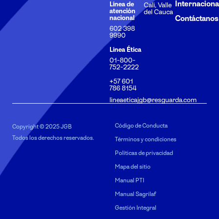
Internaciona
Línea de
Cali, Valle
atención
del Cauca
nacional
Contáctanos
602 398
9990
Línea Ética
01-800-
752-2222
+57 601
786 8154
lineaeticajgb@resguarda.com
Código de Conducta
Copyright © 2025 JGB
Todos los derechos reservados.
Términos y condiciones
Políticas de privacidad
Mapa del sitio
Manual PTI
Manual Sagrilaf
Gestión Integral