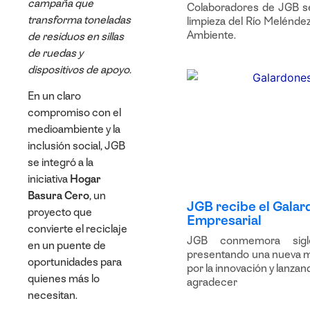
campaña que
Colaboradores de JGB se
transforma toneladas
limpieza del Río Meléndez
Ambiente.
de residuos en sillas
de ruedas y
dispositivos de apoyo.
En un claro
compromiso con el
medioambiente y la
inclusión social,
JGB
se integró a la
iniciativa
Hogar
Basura Cero
, un
JGB recibe el Galar
proyecto que
Empresarial
convierte el reciclaje
JGB conmemora sigl
en un puente de
presentando una nueva m
oportunidades para
por la innovación y lanz
quienes más lo
agradecer
necesitan.