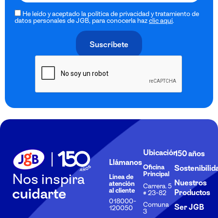
He leído y aceptado la política de privacidad y tratamiento de
datos personales de JGB, para conocerla haz
clic aquí
.
Ubicación
150 años
Llámanos
Oficina
Sostenibilid
Principal
Nos inspira
Línea de
Nuestros
atención
Carrera. 5
cuidarte
al cliente
Productos
# 23-82
018000-
Comuna
Ser JGB
120050
3